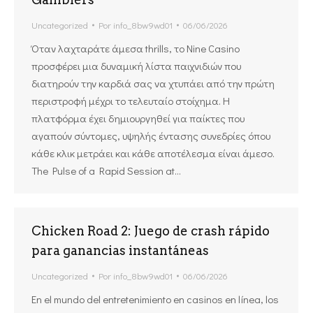
Uncategorized
Por
info_8bw9wd01
06/06/2026
Όταν λαχταράτε άμεσα thrills, το Nine Casino
προσφέρει μια δυναμική λίστα παιχνιδιών που
διατηρούν την καρδιά σας να χτυπάει από την πρώτη
περιστροφή μέχρι το τελευταίο στοίχημα. Η
πλατφόρμα έχει δημιουργηθεί για παίκτες που
αγαπούν σύντομες, υψηλής έντασης συνεδρίες όπου
κάθε κλικ μετράει και κάθε αποτέλεσμα είναι άμεσο.
The Pulse of a Rapid Session at…
Chicken Road 2: Juego de crash rápido
para ganancias instantáneas
Uncategorized
Por
info_8bw9wd01
06/06/2026
En el mundo del entretenimiento en casinos en línea, los