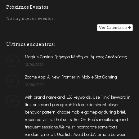
Próximos Eventos
No hay nuevos eventos.
Ver Calendario
Ultimos encuentros:
Magius Casino: Γρήγορα Κέρδη και Άμεσες Απολαύσεις
12/06/2026
Zoome App: A New Frontier in Mobile Slot Gaming
12/06/2026
with brand name and LSI keywords. Use “link” keyword in
first or second paragraph.Pick one dominant player
behavior pattern: choose mobile gameplay during brief,
repeated visits. That suits Bet On Red’s mobile app and
frequent sessions.We must incorporate some facts
randomly, not all. Use lists.Avoid bold.Alternate between