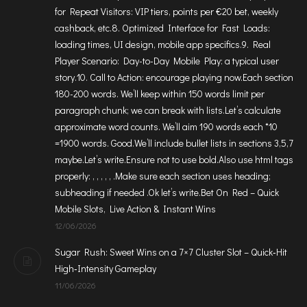
for Repeat Visitors: VIP tiers, points per €20 bet, weekly
cashback, etc.8. Optimized Interface for Fast Loads:
loading times, UI design, mobile app specifics.9. Real
Player Scenario: Day-to-Day Mobile Play: a typical user
story.10. Call to Action: encourage playing now.Each section
180-200 words. We’ll keep within 150 words limit per
paragraph chunk; we can break with lists.Let’s calculate
approximate word counts. We’ll aim 190 words each *10
=1900 words. Good.We’ll include bullet lists in sections 3,5,7
maybe.Let’s write.Ensure not to use bold.Also use html tags
properly: , , , , , .Make sure each section uses heading;
subheading if needed .Ok let’s write.Bet On Red – Quick
Mobile Slots, Live Action & Instant Wins
12/06/2026
Sugar Rush: Sweet Wins on a 7×7 Cluster Slot – Quick‑Hit
High‑Intensity Gameplay
11/06/2026