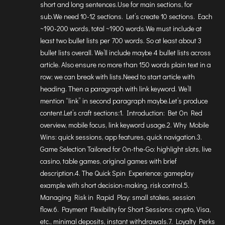
short and long sentences.Use for main sections, for
sub.We need 10-12 sections. Let’s create 10 sections. Each
~190-200 words, total ~1900 words.We must include at
least two bullet lists per 700 words. So at least about 3
bullet lists overall. We’ll include maybe 4 bullet lists across
article. Also ensure no more than 150 words plain text in a
row; we can break with lists.Need to start article with
heading. Then a paragraph with link keyword. We’ll
mention “link” in second paragraph maybe.Let’s produce
content.Let’s craft sections:1. Introduction: Bet On Red
overview, mobile focus, link keyword usage.2. Why Mobile
Wins: quick sessions, app features, quick navigation.3.
Game Selection Tailored for On-the-Go: highlight slots, live
casino, table games, original games with brief
description.4. The Quick Spin Experience: gameplay
example with short decision-making, risk control.5.
Managing Risk in Rapid Play: small stakes, session
flow.6. Payment Flexibility for Short Sessions: crypto, Visa,
etc., minimal deposits, instant withdrawals.7. Loyalty Perks