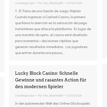
Uncategorized
Por
info_8bw9wd01
05/06/2026
1. El Pulso de una Sesión de Juego Rápido
Cuando ingresas a Cashed Casino, lo primero
que llama la atención es la sensación de juego
instantáneo que ofrece la plataforma. En lugar de
una maratón de spins, el casino está diseñado
para momentos—decisiones rápidas que
generan resultados inmediatos. Los jugadores
que entran durante una pausa…
Lucky Block Casino: Schnelle
Gewinne und rasantes Action für
den modernen Spieler
Uncategorized
Por
info_8bw9wd01
05/06/2026
In der pulsierenden Welt des Online-Glücksspiels