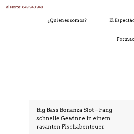
al Norte:
649 940 948
¿Quienes somos?
El Espectá
Formac
Estás aquí:
Big Bass Bonanza Slot – Fang
schnelle Gewinne in einem
rasanten Fischabenteuer