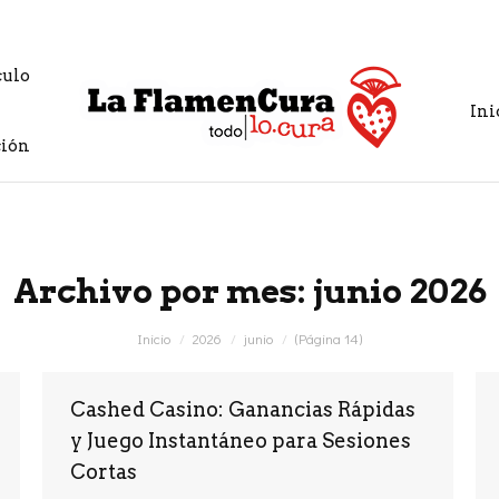
culo
Ini
ión
Archivo por mes:
junio 2026
Inicio
2026
junio
(Página 14)
Cashed Casino: Ganancias Rápidas
y Juego Instantáneo para Sesiones
Cortas