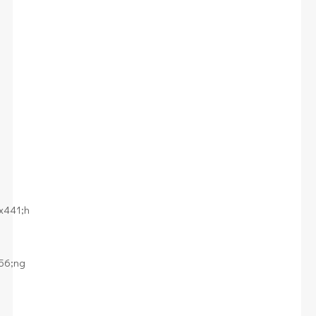
x441;h
56;ng