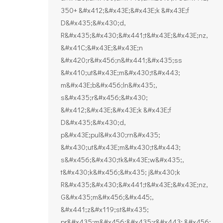
350+ &#x412;&#x43E;&#x43E;k &#x43E;f
D&#x435;&#x430;d,
R&#x435;&#x430;&#x441;t&#x43E;&#x43E;nz,
&#x41C;&#x43E;&#x43E;n
&#x420;r&#x456;n&#x441;&#x435;ss
&#x410;ut&#x43E;m&#x430;t&#x443;
m&#x43E;b&#x456;ln&#x435;,
s&#x435;r&#x456;&#x430;
&#x412;&#x43E;&#x43E;k &#x43E;f
D&#x435;&#x430;d,
p&#x43E;pul&#x430;rn&#x435;
&#x430;ut&#x43E;m&#x430;t&#x443;
s&#x456;&#x430;tk&#x43E;w&#x435;,
t&#x430;k&#x456;&#x435; j&#x430;k
R&#x435;&#x430;&#x441;t&#x43E;&#x43E;nz,
G&#x435;m&#x456;&#x445;,
&#x441;z&#x119;st&#x435;
pr&#x435;m&#x456;&#x435;r&#x443; &#x456;