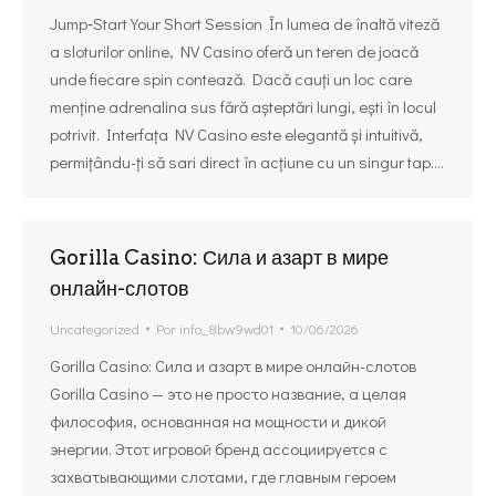
Jump‑Start Your Short Session În lumea de înaltă viteză
a sloturilor online, NV Casino oferă un teren de joacă
unde fiecare spin contează. Dacă cauți un loc care
menține adrenalina sus fără așteptări lungi, ești în locul
potrivit. Interfața NV Casino este elegantă și intuitivă,
permițându-ți să sari direct în acțiune cu un singur tap.…
Gorilla Casino: Сила и азарт в мире
онлайн-слотов
Uncategorized
Por
info_8bw9wd01
10/06/2026
Gorilla Casino: Сила и азарт в мире онлайн-слотов
Gorilla Casino — это не просто название, а целая
философия, основанная на мощности и дикой
энергии. Этот игровой бренд ассоциируется с
захватывающими слотами, где главным героем