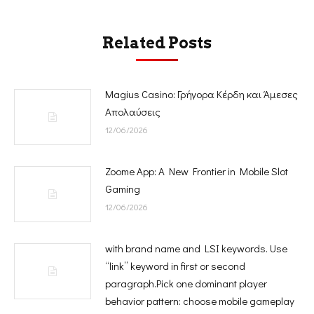
Related Posts
Magius Casino: Γρήγορα Κέρδη και Άμεσες
Απολαύσεις
12/06/2026
Zoome App: A New Frontier in Mobile Slot
Gaming
12/06/2026
with brand name and LSI keywords. Use
“link” keyword in first or second
paragraph.Pick one dominant player
behavior pattern: choose mobile gameplay