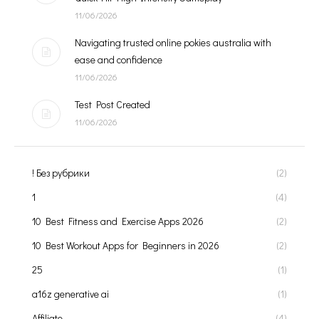
11/06/2026
Navigating trusted online pokies australia with
ease and confidence
11/06/2026
Test Post Created
11/06/2026
! Без рубрики
(2)
1
(4)
10 Best Fitness and Exercise Apps 2026
(2)
10 Best Workout Apps for Beginners in 2026
(2)
25
(1)
a16z generative ai
(1)
Affiliate
(4)