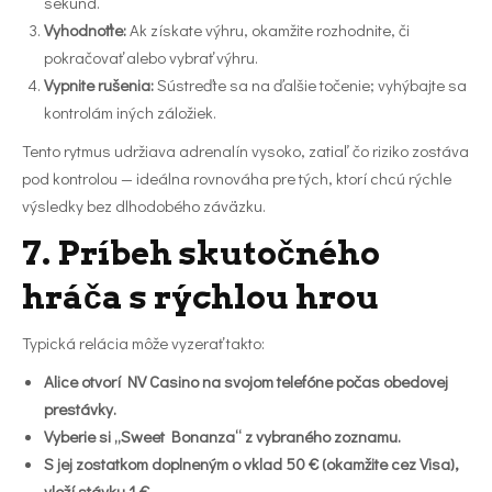
sekúnd.
Vyhodnoťte:
Ak získate výhru, okamžite rozhodnite, či
pokračovať alebo vybrať výhru.
Vypnite rušenia:
Sústreďte sa na ďalšie točenie; vyhýbajte sa
kontrolám iných záložiek.
Tento rytmus udržiava adrenalín vysoko, zatiaľ čo riziko zostáva
pod kontrolou — ideálna rovnováha pre tých, ktorí chcú rýchle
výsledky bez dlhodobého záväzku.
7. Príbeh skutočného
hráča s rýchlou hrou
Typická relácia môže vyzerať takto:
Alice otvorí NV Casino na svojom telefóne počas obedovej
prestávky.
Vyberie si „Sweet Bonanza“ z vybraného zoznamu.
S jej zostatkom doplneným o vklad 50 € (okamžite cez Visa),
vloží stávku 1 €.