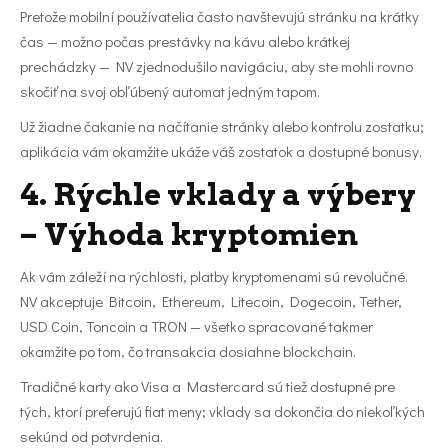
Pretože mobilní používatelia často navštevujú stránku na krátky
čas — možno počas prestávky na kávu alebo krátkej
prechádzky — NV zjednodušilo navigáciu, aby ste mohli rovno
skočiť na svoj obľúbený automat jedným tapom.
Už žiadne čakanie na načítanie stránky alebo kontrolu zostatku;
aplikácia vám okamžite ukáže váš zostatok a dostupné bonusy.
4. Rýchle vklady a výbery
– Výhoda kryptomien
Ak vám záleží na rýchlosti, platby kryptomenami sú revolučné.
NV akceptuje Bitcoin, Ethereum, Litecoin, Dogecoin, Tether,
USD Coin, Toncoin a TRON — všetko spracované takmer
okamžite po tom, čo transakcia dosiahne blockchain.
Tradičné karty ako Visa a Mastercard sú tiež dostupné pre
tých, ktorí preferujú fiat meny; vklady sa dokončia do niekoľkých
sekúnd od potvrdenia.