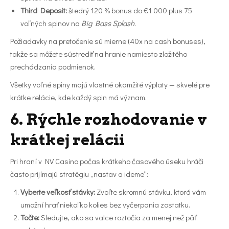
Third Deposit:
štedrý 120 % bonus do €1 000 plus 75
voľných spinov na
Big Bass Splash
.
Požiadavky na pretočenie sú mierne (40x na cash bonuses),
takže sa môžete sústrediť na hranie namiesto zložitého
prechádzania podmienok.
Všetky voľné spiny majú vlastné okamžité výplaty — skvelé pre
krátke relácie, kde každý spin má význam.
6. Rýchle rozhodovanie v
krátkej relácii
Pri hraní v NV Casino počas krátkeho časového úseku hráči
často prijímajú stratégiu „nastav a ideme“:
Vyberte veľkosť stávky:
Zvoľte skromnú stávku, ktorá vám
umožní hrať niekoľko kolies bez vyčerpania zostatku.
Točte:
Sledujte, ako sa valce roztočia za menej než päť