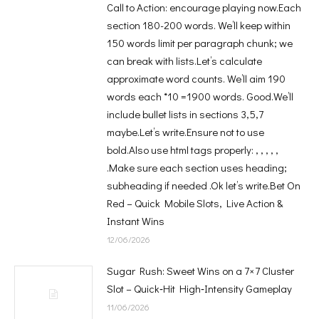
Call to Action: encourage playing now.Each
section 180-200 words. We’ll keep within
150 words limit per paragraph chunk; we
can break with lists.Let’s calculate
approximate word counts. We’ll aim 190
words each *10 =1900 words. Good.We’ll
include bullet lists in sections 3,5,7
maybe.Let’s write.Ensure not to use
bold.Also use html tags properly: , , , , ,
.Make sure each section uses heading;
subheading if needed .Ok let’s write.Bet On
Red – Quick Mobile Slots, Live Action &
Instant Wins
12/06/2026
Sugar Rush: Sweet Wins on a 7×7 Cluster
Slot – Quick‑Hit High‑Intensity Gameplay
11/06/2026