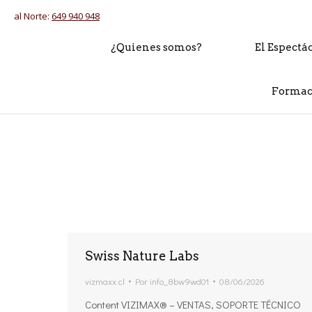
al Norte:
649 940 948
¿Quienes somos?
El Espectá
Formac
Estás aquí:
Swiss Nature Labs
vizmaxx.cl
Por
info_8bw9wd01
08/06/2026
Content VIZIMAX® – VENTAS, SOPORTE TÉCNICO