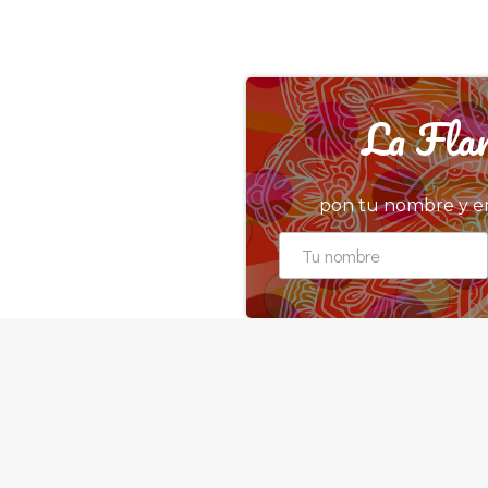
La Flam
pon tu nombre y em
© L