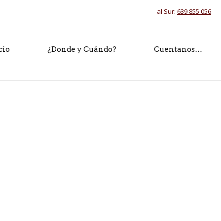
al Sur:
639 855 056
cio
¿Donde y Cuándo?
Cuentanos…