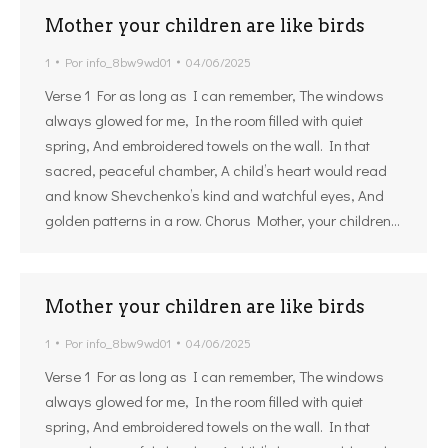
Mother your children are like birds
1
Por
info_8bw9wd01
04/06/2025
Verse 1 For as long as I can remember, The windows
always glowed for me, In the room filled with quiet
spring, And embroidered towels on the wall. In that
sacred, peaceful chamber, A child’s heart would read
and know Shevchenko’s kind and watchful eyes, And
golden patterns in a row. Chorus Mother, your children…
Mother your children are like birds
1
Por
info_8bw9wd01
04/06/2025
Verse 1 For as long as I can remember, The windows
always glowed for me, In the room filled with quiet
spring, And embroidered towels on the wall. In that