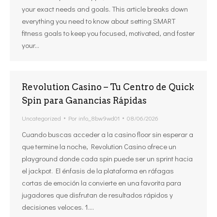
your exact needs and goals. This article breaks down
everything you need to know about setting SMART
fitness goals to keep you focused, motivated, and foster
your…
Revolution Casino – Tu Centro de Quick
Spin para Ganancias Rápidas
Uncategorized
Por
info_8bw9wd01
08/06/2026
Cuando buscas acceder a la casino floor sin esperar a
que termine la noche, Revolution Casino ofrece un
playground donde cada spin puede ser un sprint hacia
el jackpot. El énfasis de la plataforma en ráfagas
cortas de emoción la convierte en una favorita para
jugadores que disfrutan de resultados rápidos y
decisiones veloces. 1.…