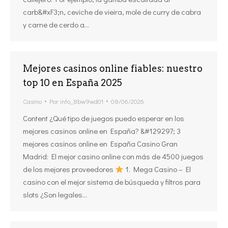
carb&#xF3;n, ceviche de vieira, mole de curry de cabra
y carne de cerdo a…
Mejores casinos online fiables: nuestro
top 10 en España 2025
Casino
Por
info_8bw9wd01
08/06/2026
Content ¿Qué tipo de juegos puedo esperar en los
mejores casinos online en España? &#129297; 3
mejores casinos online en España Casino Gran
Madrid: El mejor casino online con más de 4500 juegos
de los mejores proveedores
1. Mega Casino – El
casino con el mejor sistema de búsqueda y filtros para
slots ¿Son legales…