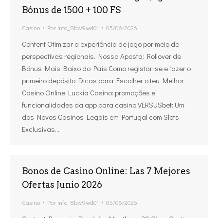
Bónus de 1500 + 100 FS
Casino
Por
info_8bw9wd01
05/06/2026
Content Otimizar a experiência de jogo por meio de
perspectivas regionais. Nossa Aposta: Rollover de
Bónus Mais Baixo do País Como registar‑se e fazer o
primeiro depósito Dicas para Escolher o teu Melhor
Casino Online Luckia Casino: promoções e
funcionalidades da app para casino VERSUSbet: Um
dos Novos Casinos Legais em Portugal com Slots
Exclusivas…
Bonos de Casino Online: Las 7 Mejores
Ofertas Junio 2026
Casino
Por
info_8bw9wd01
05/06/2026