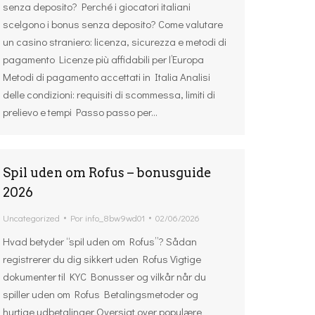
senza deposito? Perché i giocatori italiani
scelgono i bonus senza deposito? Come valutare
un casino straniero: licenza, sicurezza e metodi di
pagamento Licenze più affidabili per l’Europa
Metodi di pagamento accettati in Italia Analisi
delle condizioni: requisiti di scommessa, limiti di
prelievo e tempi Passo passo per…
Spil uden om Rofus – bonusguide
2026
Uncategorized
Por
info_8bw9wd01
02/06/2026
Hvad betyder “spil uden om Rofus”? Sådan
registrerer du dig sikkert uden Rofus Vigtige
dokumenter til KYC Bonusser og vilkår når du
spiller uden om Rofus Betalingsmetoder og
hurtige udbetalinger Oversigt over populære