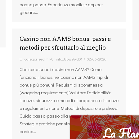
passo passo Esperienza mobile e app per
giocare…
Casino non AAMS bonus: passi e
metodi per sfruttarlo al meglio
Uncategorized
Por
info_8bw9wd01
02/06/2026
Che cosa sono i casino non AAMS? Come
funziona il bonus nei casino non AAMS Tipi di
bonus più comuni Requisiti di scommessa
(wagering requirements) Valutare l’affidabilità:
licenze, sicurezza e metodi di pagamento Licenze
e regolamentazione Metodi di deposito e prelievo
Guida passo‑passo alla registrazione e verifica
Strategie pratiche per sfruttare al meglio il
La Flam
casino…