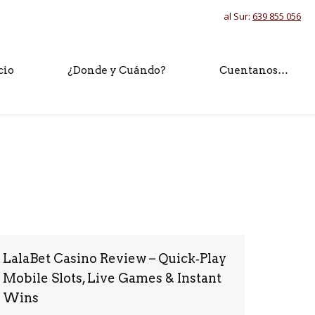
al Sur:
639 855 056
cio
¿Donde y Cuándo?
Cuentanos…
LalaBet Casino Review – Quick‑Play
Mobile Slots, Live Games & Instant
Wins