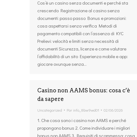
Cos’è un casino senza documenti e perché sta
crescendo Registrazione al casino senza
documenti: passo passo Bonus e promozioni:
cosa aspettarsi senza verifica Metodi di
pagamento compatibili con l’assenza di KYC
Prelievi: velocità e limiti senza necessità di
documenti Sicurezza, licenze e come valutare
l’affidabilità di un sito Esperienza mobile e app:
giocare ovunque senza…
Casino non AAMS bonus: cosa c’è
da sapere
Uncategorized
Por
info_8bw9wd01
02/06/2026
1. Che cosa sono i casino non AAMS e perché
propongono bonus 2. Come individuare i migliori
bonus non AAMS 3. Requisiti di scommessa: cosa