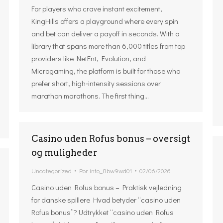
For players who crave instant excitement,
KingHills offers a playground where every spin
and bet can deliver a payoff in seconds. With a
library that spans more than 6,000 titles from top
providers like NetEnt, Evolution, and
Microgaming, the platform is built for those who
prefer short, high‑intensity sessions over
marathon marathons. The first thing…
Casino uden Rofus bonus – oversigt
og muligheder
Uncategorized
Por
info_8bw9wd01
02/06/2026
Casino uden Rofus bonus – Praktisk vejledning
for danske spillere Hvad betyder “casino uden
Rofus bonus”? Udtrykket “casino uden Rofus