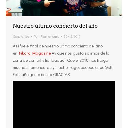
Nuestro último concierto del año
Conciertos
Por
Flamencura
30/12/2017
Así fue el final de nuestro último concierto del año
en
Pikara Magazine
Ay que nos gusta salirnos de la
zona de confort y liarlaaaaa!! Que el 2018 nos traiga
muchas flamencuras y mucho tragozoooooo a tod@s!!!
Feliz año gente bonita GRACIAS