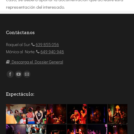
representación del interesado.
Contáctanos
Raquel al Sur:
639 855 056
Mónica al Norte:
649 940 948
Descarga el Dossier General
Encuéntranos en:
Espectáculo: