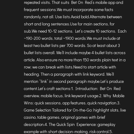
repeated visits. That suits Bet On Red’s mobile app and
frequent sessions.We must incorporate some facts
randomly, not all. Use lists.Avoid bold.Alternate between
short and long sentences.Use for main sections, for
sub.We need 10-12 sections. Let’s create 10 sections. Each
~190-200 words, total ~1900 words.We must include at
least two bullet lists per 700 words. So at least about 3
bullet lists overall. We’ll include maybe 4 bullet lists across
article. Also ensure no more than 150 words plain text in a
row; we can break with lists.Need to start article with
heading. Then a paragraph with link keyword. We’ll
mention “link” in second paragraph maybe.Let’s produce
content.Let’s craft sections:1. Introduction: Bet On Red
overview, mobile focus, link keyword usage.2. Why Mobile
Wins: quick sessions, app features, quick navigation.3.
Game Selection Tailored for On-the-Go: highlight slots, live
casino, table games, original games with brief
description.4. The Quick Spin Experience: gameplay
example with short decision-making, risk control.5.