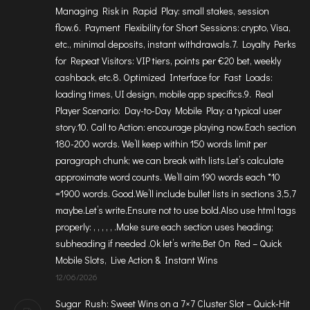
Managing Risk in Rapid Play: small stakes, session
flow.6. Payment Flexibility for Short Sessions: crypto, Visa,
etc., minimal deposits, instant withdrawals.7. Loyalty Perks
for Repeat Visitors: VIP tiers, points per €20 bet, weekly
cashback, etc.8. Optimized Interface for Fast Loads:
loading times, UI design, mobile app specifics.9. Real
Player Scenario: Day-to-Day Mobile Play: a typical user
story.10. Call to Action: encourage playing now.Each section
180-200 words. We’ll keep within 150 words limit per
paragraph chunk; we can break with lists.Let’s calculate
approximate word counts. We’ll aim 190 words each *10
=1900 words. Good.We’ll include bullet lists in sections 3,5,7
maybe.Let’s write.Ensure not to use bold.Also use html tags
properly: , , , , , .Make sure each section uses heading;
subheading if needed .Ok let’s write.Bet On Red – Quick
Mobile Slots, Live Action & Instant Wins
12/06/2026
Sugar Rush: Sweet Wins on a 7×7 Cluster Slot – Quick‑Hit