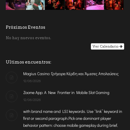
Próximos Eventos
No hay nuevos eventos.
Ver Calendario
Ultimos encuentros:
Magius Casino: Γρήγορα Κέρδη και Άμεσες Απολαύσεις
12/06/2026
Zoome App: A New Frontier in Mobile Slot Gaming
12/06/2026
with brand name and LSI keywords. Use “link” keyword in
first or second paragraph.Pick one dominant player
behavior pattern: choose mobile gameplay during brief,